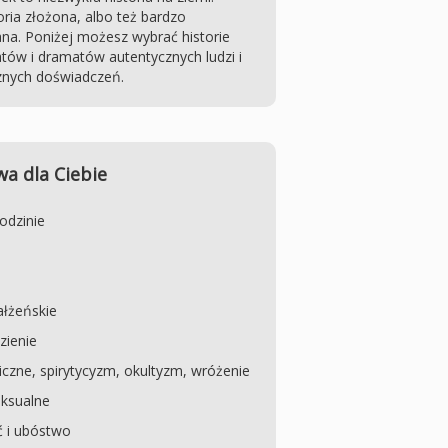
ria złożona, albo też bardzo
na. Poniżej możesz wybrać historie
ów i dramatów autentycznych ludzi i
znych doświadczeń.
a dla Ciebie
odzinie
łżeńskie
zienie
czne, spirytycyzm, okultyzm, wróżenie
ksualne
 i ubóstwo