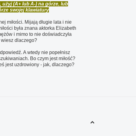
żyj (A+ lub A-) na górze, lub
górze swojej klawiatury
j miłości. Mijają długie lata i nie
iłości była znana aktorka Elizabeth
 mężów i mimo to nie doświadczyła
y wiesz dlaczego?
odpowiedź. A wtedy nie popełnisz
oszukiwaniach. Bo czym jest miłość?
eś jest uzdrowiony - jak, dlaczego?