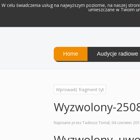
W celu świadczenia usług na najwyższym poziomie, na naszej stronie
umieszczane w Twoim urz
Home
Audycje radiowe
Wyzwolony-250
Napisane przez Tadeusz Tomal,
04 czerwiec 201
Wyzwolony, uwo