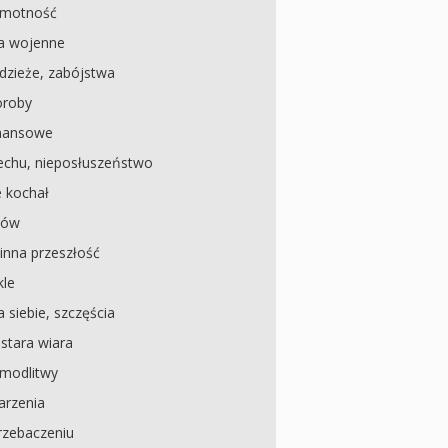
amotność
a wojenne
dzieże, zabójstwa
oroby
inansowe
echu, nieposłuszeństwo
e kochał
dów
inna przeszłość
kle
 siebie, szczęścia
, stara wiara
modlitwy
arzenia
rzebaczeniu