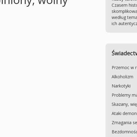
Czasem histo
skomplikowa
według temat
ich autentyc
Świadectw
Przemoc w r
Alkoholizm
Narkotyki
Problemy ma
Skazany, wię
Ataki demoni
Zmagania se
Bezdomność