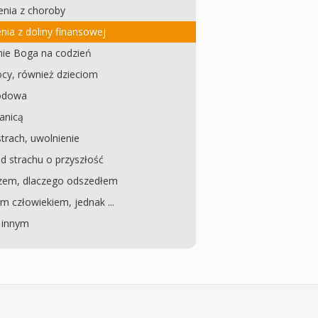
enia z choroby
ia z doliny finansowej
ie Boga na codzień
cy, również dzieciom
wodowa
ranicą
strach, uwolnienie
d strachu o przyszłość
zem, dlaczego odszedłem
 człowiekiem, jednak ...
 innym