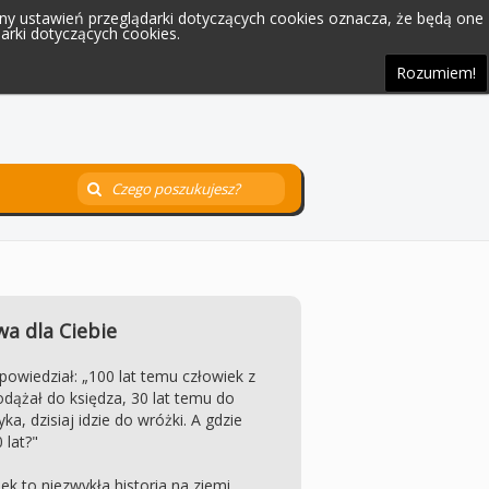
iany ustawień przeglądarki dotyczących cookies oznacza, że będą one
rki dotyczących cookies.
Rozumiem!
a dla Ciebie
 powiedział: „100 lat temu człowiek z
dążał do księdza, 30 lat temu do
ka, dzisiaj idzie do wróżki. A gdzie
 lat?"
ek to niezwykła historia na ziemi.