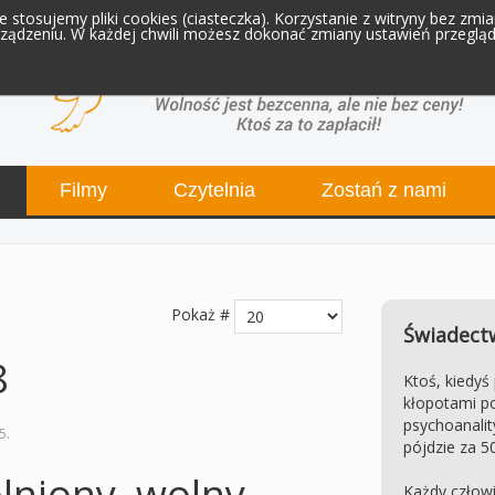
 stosujemy pliki cookies (ciasteczka). Korzystanie z witryny bez zm
ądzeniu. W każdej chwili możesz dokonać zmiany ustawień przegląda
Filmy
Czytelnia
Zostań z nami
Pokaż #
Świadectw
8
Ktoś, kiedyś
kłopotami po
psychoanality
5
.
pójdzie za 50
lniony, wolny
Każdy człowi