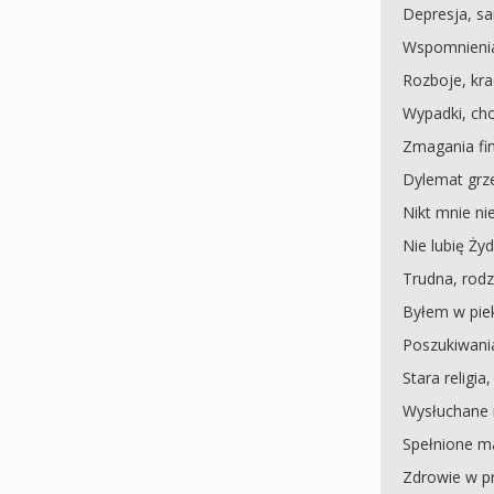
Depresja, s
Wspomnieni
Rozboje, kra
Wypadki, ch
Zmagania f
Dylemat grz
Nikt mnie ni
Nie lubię Ży
Trudna, rodz
Byłem w pie
Poszukiwania
Stara religia
Wysłuchane 
Spełnione m
Zdrowie w p