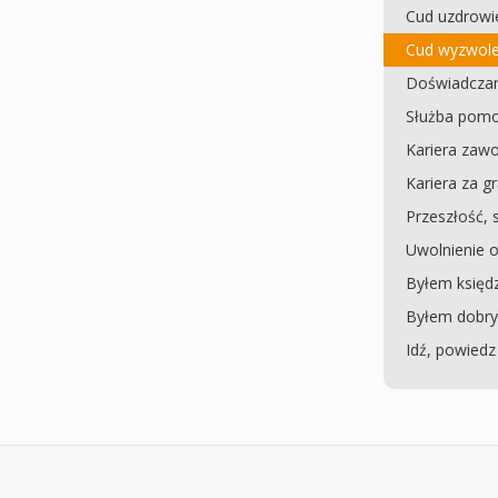
Cud uzdrowi
Cud wyzwolen
Doświadczan
Służba pomo
Kariera za
Kariera za g
Przeszłość, 
Uwolnienie o
Byłem księd
Byłem dobrym
Idź, powiedz