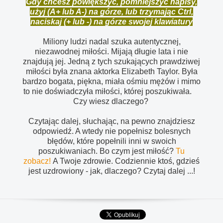
Gdy chcesz powiększyć, pomniejszyć napisy,
użyj (A+ lub A-) na górze, lub trzymając Ctrl,
naciskaj (+ lub -) na górze swojej klawiatury
Miliony ludzi nadal szuka autentycznej,
niezawodnej miłości. Mijają długie lata i nie
znajdują jej. Jedną z tych szukających prawdziwej
miłości była znana aktorka Elizabeth Taylor. Była
bardzo bogata, piękna, miała ośmiu mężów i mimo
to nie doświadczyła miłości, której poszukiwała.
Czy wiesz dlaczego?
Czytając dalej, słuchając, na pewno znajdziesz
odpowiedź. A wtedy nie popełnisz bolesnych
błędów, które popełnili inni w swoich
poszukiwaniach. Bo czym jest miłość?
Tu
zobacz!
A Twoje zdrowie. Codziennie ktoś, gdzieś
jest uzdrowiony - jak, dlaczego? Czytaj dalej ...!