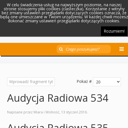
W celu świadczenia usług na najwyższym poziomie, na naszej
stronie stosujemy pliki cookies (ciasteczka). Korzystanie z witryny
bez zmiany ustawień przeglądarki dotyczących cookies oznacza, że
będą one umieszczane w Twoim urządzeniu. W każdej chwili możesz
dokonać zmiany ustawień przeglądarki dotyczących cookies.
Rozumiem!
Pokaż #
Audycja Radiowa 534
Napisane przez Wiara i Wolność,
13 styczeń 2016
.
Audycja Radiowa 535