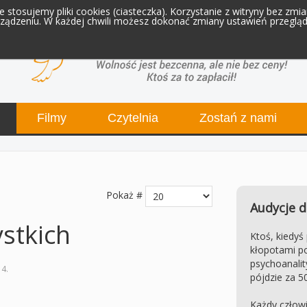
 stosujemy pliki cookies (ciasteczka). Korzystanie z witryny bez zm
ądzeniu. W każdej chwili możesz dokonać zmiany ustawień przegląda
Filmy
Czytelnia
Zostań z nami
Pokaż #
Audycje d
stkich
Ktoś, kiedyś
kłopotami po
psychoanality
14
.
pójdzie za 50
Każdy człowi