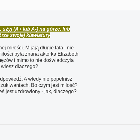
żyj (A+ lub A-) na górze, lub
górze swojej klawiatury
j miłości. Mijają długie lata i nie
iłości była znana aktorka Elizabeth
 mężów i mimo to nie doświadczyła
y wiesz dlaczego?
odpowiedź. A wtedy nie popełnisz
oszukiwaniach. Bo czym jest miłość?
eś jest uzdrowiony - jak, dlaczego?