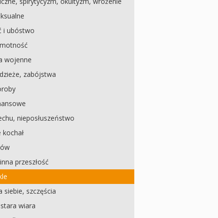
czne, spirytycyzm, okultyzm, wróżenie
ksualne
 i ubóstwo
amotność
a wojenne
dzieże, zabójstwa
oroby
inansowe
echu, nieposłuszeństwo
e kochał
dów
inna przeszłość
kle
 siebie, szczęścia
, stara wiara