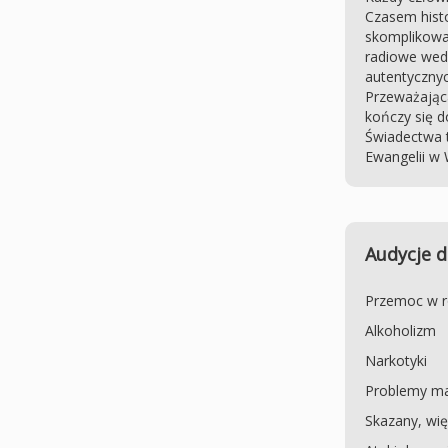
Czasem histo
skomplikowa
radiowe wed
autentycznyc
Przeważając
kończy się d
Świadectwa t
Ewangelii w 
Audycje d
Przemoc w r
Alkoholizm
Narkotyki
Problemy ma
Skazany, wię