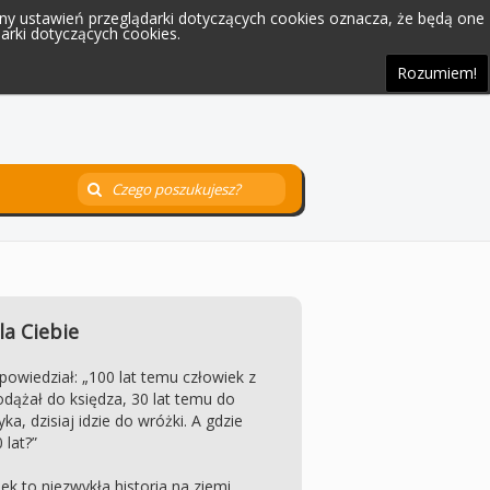
iany ustawień przeglądarki dotyczących cookies oznacza, że będą one
rki dotyczących cookies.
Rozumiem!
la Ciebie
 powiedział: „100 lat temu człowiek z
dążał do księdza, 30 lat temu do
ka, dzisiaj idzie do wróżki. A gdzie
 lat?”
ek to niezwykła historia na ziemi.