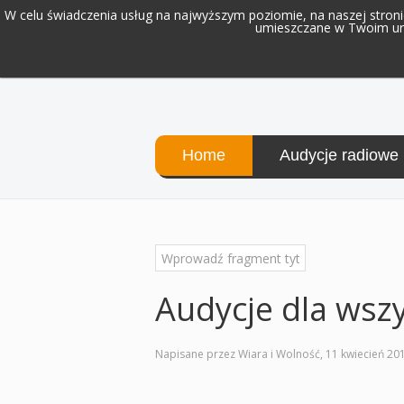
W celu świadczenia usług na najwyższym poziomie, na naszej stronie
umieszczane w Twoim urz
Home
Audycje radiowe
Audycje dla wszy
Napisane przez Wiara i Wolność,
11 kwiecień 20