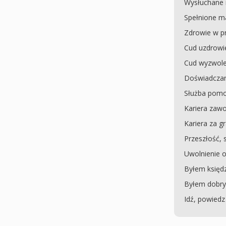
Wysłuchane 
Spełnione m
Zdrowie w p
Cud uzdrowi
Cud wyzwolen
Doświadczan
Służba pomo
Kariera za
Kariera za g
Przeszłość, 
Uwolnienie o
Byłem księd
Byłem dobrym
Idź, powiedz