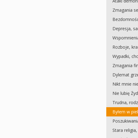
Ataki demoni
Zmagania se
Bezdomność
Depresja, s
Wspomnieni
Rozboje, kra
Wypadki, ch
Zmagania f
Dylemat grz
Nikt mnie ni
Nie lubię Ży
Trudna, rodz
Byłem w pie
Poszukiwania
Stara religia