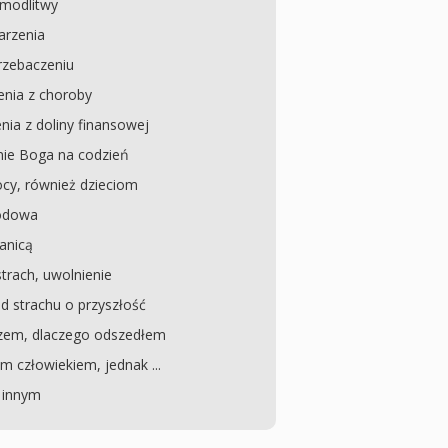
modlitwy
arzenia
rzebaczeniu
enia z choroby
ia z doliny finansowej
ie Boga na codzień
cy, również dzieciom
wodowa
ranicą
strach, uwolnienie
d strachu o przyszłość
zem, dlaczego odszedłem
 człowiekiem, jednak ...
 innym