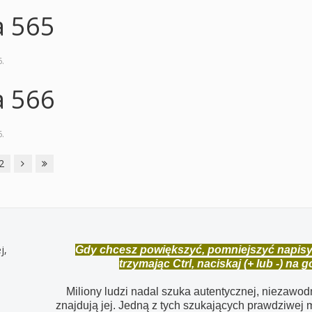
a 565
6
.
a 566
6
.
2
Gdy chcesz powiększyć, pomniejszyć napisy, u
trzymając Ctrl, naciskaj (+ lub -) na 
Miliony ludzi nadal szuka autentycznej, niezawodne
znajdują jej. Jedną z tych szukających prawdziwej m