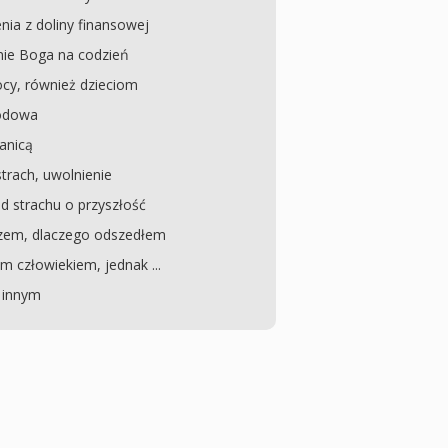
ia z doliny finansowej
ie Boga na codzień
cy, również dzieciom
wodowa
ranicą
strach, uwolnienie
d strachu o przyszłość
zem, dlaczego odszedłem
 człowiekiem, jednak ...
 innym