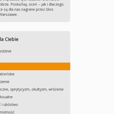
obrze. Posłuchaj, oceń – jak i dlaczego.
e są dla nas nagrane przez Głos
Warszawie.
la Ciebie
odzinie
łżeńskie
zienie
czne, spirytycyzm, okultyzm, wróżenie
ksualne
 i ubóstwo
amotność