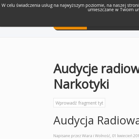
W celu świadczenia usług na najwyższym poziomie, na naszej stronie
umieszczane w Twoim urz
Home
Audycje radiowe
Audycje radio
Narkotyki
Audycja Radiow
Napisane przez Wiara i Wolność,
01 kwiecień 20