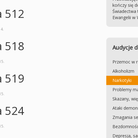
kończy się d
a 512
Świadectwa t
Ewangelii w 
14
.
a 518
Audycje d
15
.
Przemoc w r
Alkoholizm
a 519
Narkotyki
Problemy ma
15
.
Skazany, wię
a 524
Ataki demoni
Zmagania se
15
.
Bezdomność
Depresja, s