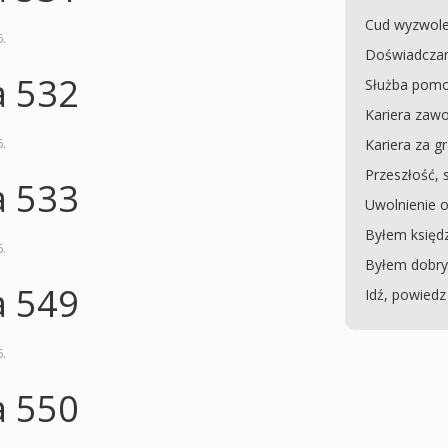
Cud wyzwolen
6
.
Doświadczan
a 532
Służba pomo
Kariera za
6
.
Kariera za g
Przeszłość, 
a 533
Uwolnienie o
Byłem księd
6
.
Byłem dobrym
a 549
Idź, powiedz
6
.
a 550