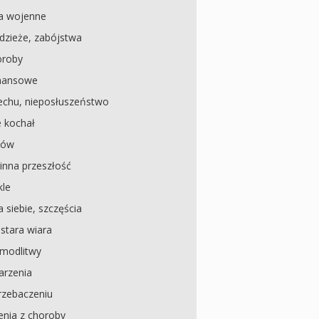
a wojenne
dzieże, zabójstwa
oroby
inansowe
echu, nieposłuszeństwo
e kochał
dów
inna przeszłość
kle
 siebie, szczęścia
, stara wiara
modlitwy
arzenia
rzebaczeniu
enia z choroby