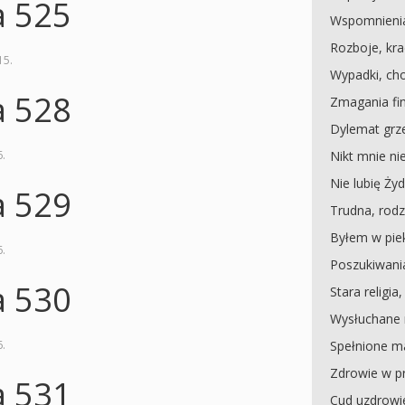
a 525
Wspomnieni
Rozboje, kra
15
.
Wypadki, ch
a 528
Zmagania f
Dylemat grz
6
.
Nikt mnie ni
Nie lubię Ży
a 529
Trudna, rodz
Byłem w pie
6
.
Poszukiwania
a 530
Stara religia
Wysłuchane 
6
.
Spełnione m
Zdrowie w p
a 531
Cud uzdrowi