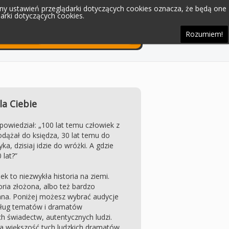
iany ustawień przeglądarki dotyczących cookies oznacza, że będą one
rki dotyczących cookies.
Rozumiem!
la Ciebie
 powiedział: „100 lat temu człowiek z
dążał do księdza, 30 lat temu do
ka, dzisiaj idzie do wróżki. A gdzie
 lat?”
ek to niezwykła historia na ziemi.
ria złożona, albo też bardzo
na. Poniżej możesz wybrać audycje
ług tematów i dramatów
h świadectw, autentycznych ludzi.
a większość tych ludzkich dramatów