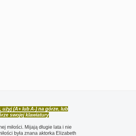
żyj (A+ lub A-) na górze, lub
górze swojej klawiatury
j miłości. Mijają długie lata i nie
iłości była znana aktorka Elizabeth