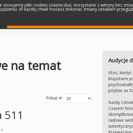
 stosujemy pliki cookies (ciasteczka). Korzystanie z witryny bez zm
ądzeniu. W każdej chwili możesz dokonać zmiany ustawień przegląda
Filmy
Czytelnia
Zostań z nami
Audycje d
we na temat
Ktoś, kiedyś
kłopotami po
psychoanality
pójdzie za 50
Pokaż #
Każdy człowi
Czasem histo
a 511
skomplikowa
radiowe wed
autentycznyc
14
.
Przeważając