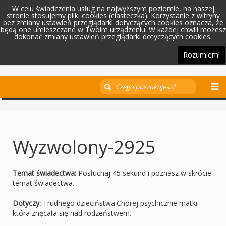
W celu świadczenia usług na najwyższym poziomie, na naszej
stronie stosujemy pliki cookies (ciasteczka). Korzystanie z witryny
bez zmiany ustawień przeglądarki dotyczących cookies oznacza, że
będą one umieszczane w Twoim urządzeniu. W każdej chwili możesz
dokonać zmiany ustawień przeglądarki dotyczących cookies.
Rozumiem!
Wyzwolony-2925
Temat świadectwa:
Posłuchaj 45 sekund i poznasz w skrócie
temat świadectwa.
Dotyczy:
Trudnego dzieciństwa.Chorej psychicznie matki
która znęcała się nad rodzeństwem.