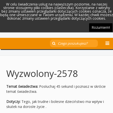
W celu świadczenia usług na najwyższym poziomie, na naszej
stronie stosujemy pliki cookies (ciasteczka). Korzystanie z witryny
bez zmiany ustawień przeglądarki dotyczących cookies oznacza, że
będą one umieszczane w Twoim urządzeniu. W każdej chwili możesz
dokonać zmiany ustawień przeglądarki dotyczących cookies.
Rozumiem!
Wyzwolony-2578
Temat świadectwa:
Posłuchaj 45 sekund i poznasz w skrócie
temat świadectwa.
Dotyczy:
Tego, jak trudne i bolesne dzieciństwo ma wpływ i
skutek na dorosłe życie .