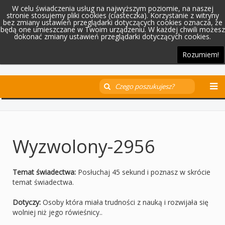
W celu świadczenia usług na najwyższym poziomie, na naszej
stronie stosujemy pliki cookies (ciasteczka). Korzystanie z witryny
bez zmiany ustawień przeglądarki dotyczących cookies oznacza, że
będą one umieszczane w Twoim urządzeniu. W każdej chwili możesz
dokonać zmiany ustawień przeglądarki dotyczących cookies.
Rozumiem!
Wyzwolony-2956
Temat świadectwa:
Posłuchaj 45 sekund i poznasz w skrócie
temat świadectwa.
Dotyczy:
Osoby która miała trudności z nauką i rozwijała się
wolniej niż jego rówieśnicy..