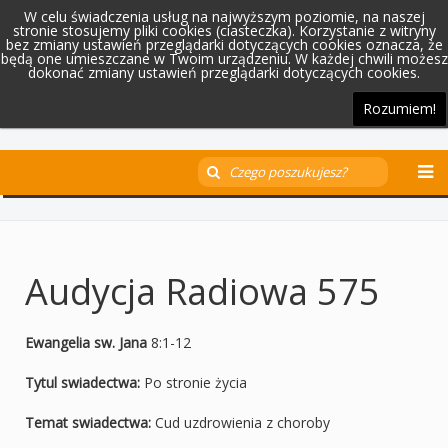
W celu świadczenia usług na najwyższym poziomie, na naszej
stronie stosujemy pliki cookies (ciasteczka). Korzystanie z witryny
bez zmiany ustawień przeglądarki dotyczących cookies oznacza, że
będą one umieszczane w Twoim urządzeniu. W każdej chwili możesz
dokonać zmiany ustawień przeglądarki dotyczących cookies.
Rozumiem!
Audycja Radiowa 575
Ewangelia sw. Jana
8:1-12
Tytul swiadectwa:
Po stronie życia
Temat swiadectwa:
Cud uzdrowienia z choroby